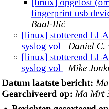
[linux] opgelost (o
fingerprint usb devi
Baal-Ilić
[linux] stotterend ELA
syslog vol
Daniel C.
[linux] stotterend ELA
syslog vol
Mike Jon
Datum laatste bericht:
Ma
Gearchiveerd op:
Ma Mrt 
Berichten gesorteerd op