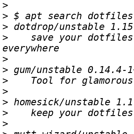
>
>
>
>
    save your dotfiles
>
>
>
>
>
>
>