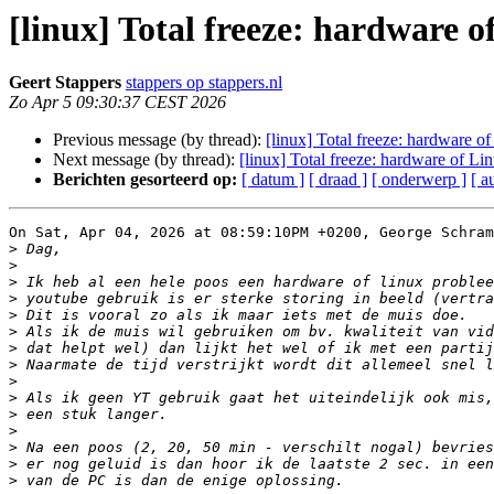
[linux] Total freeze: hardware 
Geert Stappers
stappers op stappers.nl
Zo Apr 5 09:30:37 CEST 2026
Previous message (by thread):
[linux] Total freeze: hardware o
Next message (by thread):
[linux] Total freeze: hardware of L
Berichten gesorteerd op:
[ datum ]
[ draad ]
[ onderwerp ]
[ a
On Sat, Apr 04, 2026 at 08:59:10PM +0200, George Schram
>
>
>
>
>
>
>
>
>
>
>
>
>
>
>