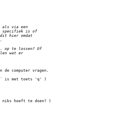
n de computer vragen.

` is met toets 'q' )

 niks hoeft te doen? ) 
