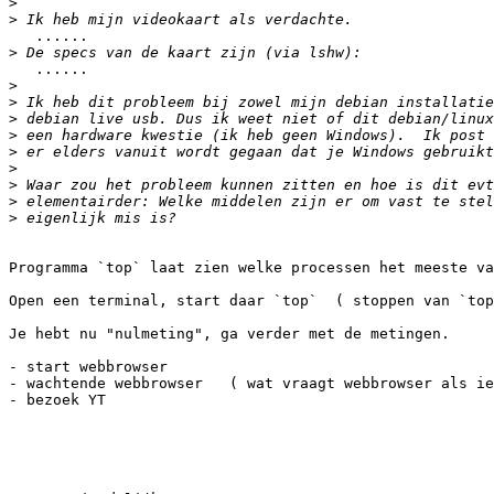
>
>
   ......

>
   ......

>
>
>
>
>
>
>
>
>
Programma `top` laat zien welke processen het meeste va
Open een terminal, start daar `top`  ( stoppen van `top
Je hebt nu "nulmeting", ga verder met de metingen.

- start webbrowser

- wachtende webbrowser   ( wat vraagt webbrowser als ie
- bezoek YT
