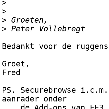
>
>
>
>
Bedankt voor de ruggens
Groet,

Fred

PS. Securebrowse i.c.m.
aanrader onder

    de Add-ons van FF3
