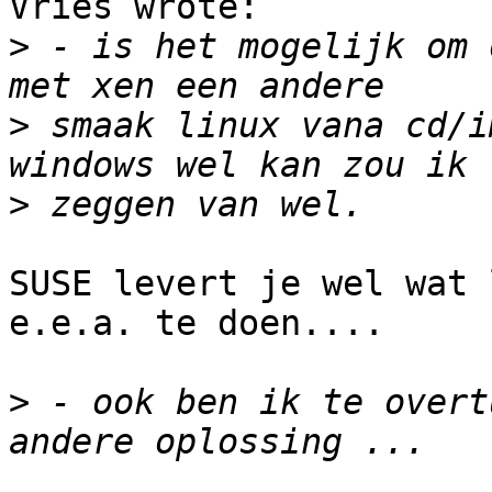
Vries wrote:

>
 - is het mogelijk om 
>
 smaak linux vana cd/i
>
SUSE levert je wel wat 
e.e.a. te doen....

>
 - ook ben ik te overt