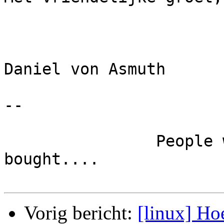
Daniel von Asmuth

-- 

		People who bought this story also 
bought....

Vorig bericht:
[linux] Hoe