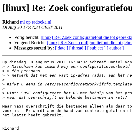
[linux] Re: Zoek configuratiefou
Richard
ml op radoeka.nl
Di Aug 30 17:47:34 CEST 2011
Vorig bericht:
[linux] Re: Zoek configuratiefout die tot gebrekki
Volgend Bericht:
[linux] Re: Zoek configuratiefout die tot gebr
Messages sorted by:
[ date ]
[ thread ]
[ subject ]
[ author ]
Op dinsdag 30 augustus 2011 16:04:02 schreef Daniel von
>
>
>
>
>
>
>
>
Maar YaST overschrijft die bestanden alleen als daar to
voor is.  Er wordt aan de hand van controle getallen of
het laatst heeft gebruikt.

-- 

Richard
