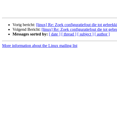
Vorig bericht:
[linux] Re: Zoek configuratiefout die tot gebrekki
Volgend Bericht:
[linux] Re: Zoek configuratiefout die tot gebr
Messages sorted by:
[ date ]
[ thread ]
[ subject ]
[ author ]
More information about the Linux mailing list