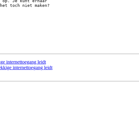
 op. Je kunt ernaar 

het toch niet maken?

ge internettoegang leidt
ekkige internettoegang leidt