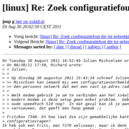
[linux] Re: Zoek configuratiefou
joop g
jjge op xs4all.nl
Di Aug 30 20:02:59 CEST 2011
Vorig bericht:
[linux] Re: Zoek configuratiefout die tot gebrekki
Volgend Bericht:
[linux] Re: Zoek configuratiefout die tot gebr
Messages sorted by:
[ date ]
[ thread ]
[ subject ]
[ author ]
On Tuesday 30 August 2011 18:52:49 Julien Michielsen wr
>
>
>
>
>
>
>
>
>
>
>
>
>
>
Ik heb ook een Frits, een 7270 weliswaar, maar ik denk 