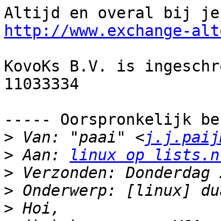
http://www.exchange-alt
KovoKs B.V. is ingeschr
11033334

----- Oorspronkelijk be
>
 Van: "paai" <
j.j.paij
>
 Aan: 
linux op lists.n
>
>
>