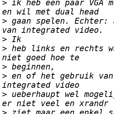
>
 ik heb een paar VGA m
>
 gaan spelen. Echter: 
>
>
 heb links en rechts w
>
>
 en of het gebruik van
>
 ueberhaupt wel mogeli
>
 ziet maar een enkel s