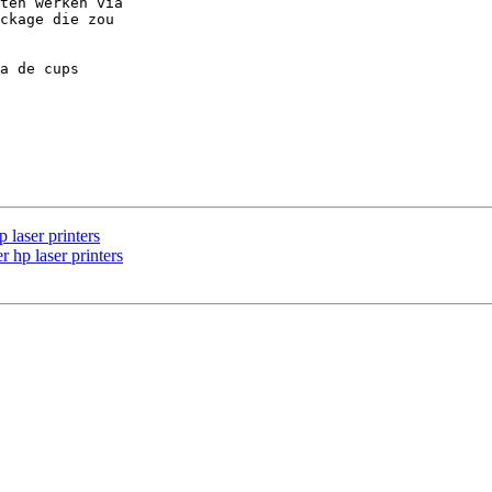
ten werken via 

ckage die zou 

a de cups 

 laser printers
 hp laser printers