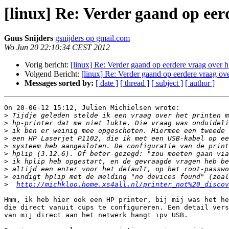
[linux] Re: Verder gaand op eerd
Guus Snijders
gsnijders op gmail.com
Wo Jun 20 22:10:34 CEST 2012
Vorig bericht:
[linux] Re: Verder gaand op eerdere vraag over hp
Volgend Bericht:
[linux] Re: Verder gaand op eerdere vraag over
Messages sorted by:
[ date ]
[ thread ]
[ subject ]
[ author ]
On 20-06-12 15:12, Julien Michielsen wrote:

>
>
>
>
>
>
>
>
>
>
http://michkloo.home.xs4all.nl/printer_not%20_discov
Hmm, ik heb hier ook een HP printer, bij mij was het he
die direct vanuit cups te configureren. Een detail vers
van mij direct aan het netwerk hangt ipv USB.
