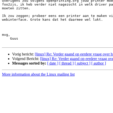
Overigens zou volgens openprinting.org jouw printer moe
foo2zjs, ik heb verder niet nagezocht in welk driver pa
moeten zitten.

Ik zou zeggen; probeer eens een printer aan te maken vi
webinterface. Grote kans dat het daarmee wel lukt.

mvg,

    Guus

Vorig bericht:
[linux] Re: Verder gaand op eerdere vraag over hp
Volgend Bericht:
[linux] Re: Verder gaand op eerdere vraag over
Messages sorted by:
[ date ]
[ thread ]
[ subject ]
[ author ]
More information about the Linux mailing list