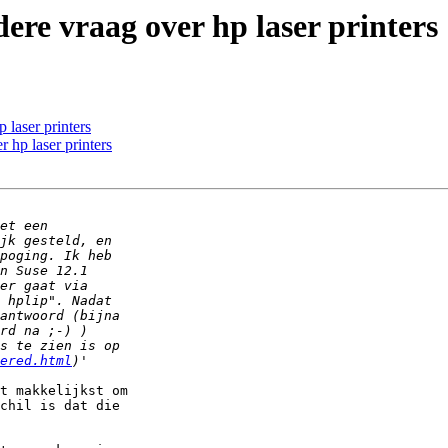
ere vraag over hp laser printers
 laser printers
 hp laser printers
ered.html
t makkelijkst om 

chil is dat die 
