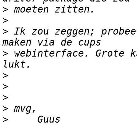
>
>
>
 Ik zou zeggen; probee
>
 webinterface. Grote k
>
>
>
>
>