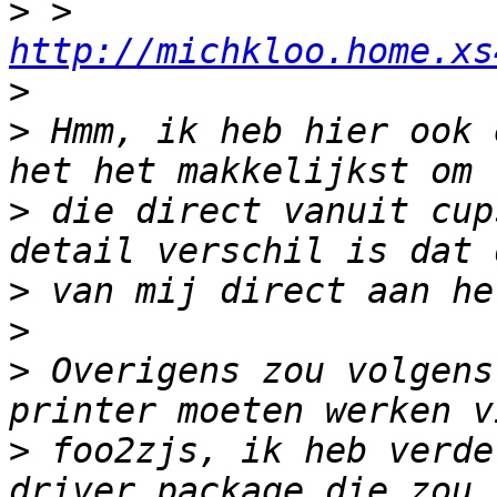
>
 >  
http://michkloo.home.xs
>
>
 Hmm, ik heb hier ook 
>
 die direct vanuit cup
>
>
>
 Overigens zou volgens
>
 foo2zjs, ik heb verde