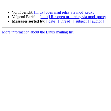
Vorig bericht:
[linux] open mail relay via mod_proxy
Volgend Bericht:
[linux] Re: open mail relay via mod_proxy
Messages sorted by:
[ date ]
[ thread ]
[ subject ]
[ author ]
More information about the Linux mailing list