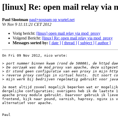
[linux] Re: open mail relay via
Paul Slootman
paul+nospam op wurtel.net
Vr Nov 9 11:11:21 CET 2012
Vorig bericht:
[linux] open mail relay via mod_proxy
Volgend Bericht:
[linux] Re: open mail relay via mod_proxy
Messages sorted by:
[ date ]
[ thread ]
[ subject ]
[ author ]
On Fri 09 Nov 2012, nico wrote:

>
>
>
>
>
Je moet altijd zoveel mogelijk beperken wat er mogelijk
dergelijke configuraties; overigens heb ik de laatste 1
apache proxy module gebruikt. Daarvoor gebruik ik lieve
frontend, kijk naar pound, varnish, haproxy. nginx is v
alternatief voor apache.

Paul
