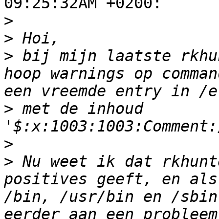
09:25:32AM +0200:

>
>
>
 bij mijn laatste rkhu
hoop warnings op comman
>
 met de inhoud 
>
>
 Nu weet ik dat rkhunt
positives geeft, en als
/bin, /usr/bin en /sbin
eerder aan een probleem