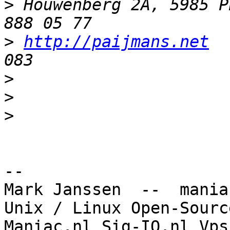
>
 Houwenberg 2A, 5985 P
>
http://paijmans.net
  
>
>
>
-- 

Mark Janssen  --  mania
Unix / Linux Open-Sourc
Maniac.nl Sig-IO.nl Vps