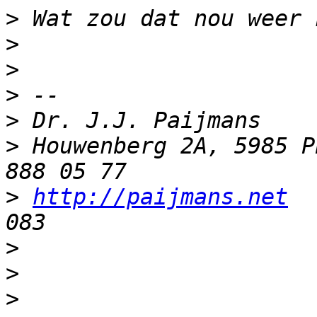
>
>
>
>
>
>
 Houwenberg 2A, 5985 P
>
http://paijmans.net
  
>
>
>