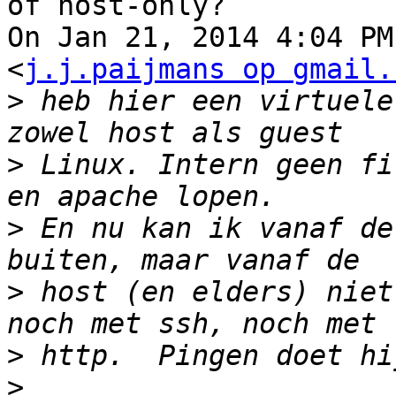
of host-only?

On Jan 21, 2014 4:04 PM
<
j.j.paijmans op gmail.
>
 heb hier een virtuele
>
 Linux. Intern geen fi
>
 En nu kan ik vanaf de
>
 host (en elders) niet
>
>