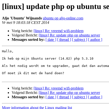
[linux] update php op ubuntu s
Aljo 'Ubuntu' Wijnands
ubuntu op aljo-online.com
Vr mei 9 18:03:18 CEST 2014
Vorig bericht:
[linux] Re: vreemd wifi-problem
Volgend Bericht:
[linux] Re: update php op ubuntu server
Messages sorted by:
[ date ]
[ thread ]
[ subject ]
[ author ]
Hallo,

Ik heb op mijn Ubuntu server (14.02) php 5.3.10

Als het nodig wordt om te upgraden, gaat dat dan automa
Of moet ik dit met de hand doen?

Vorig bericht:
[linux] Re: vreemd wifi-problem
Volgend Bericht:
[linux] Re: update php op ubuntu server
Messages sorted by:
[ date ]
[ thread ]
[ subject ]
[ author ]
More information about the Linux mailing list