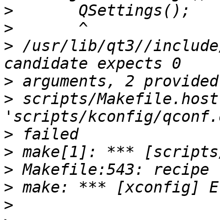
>
>
>
 /usr/lib/qt3//include/
>
>
 scripts/Makefile.host
>
>
>
>
>