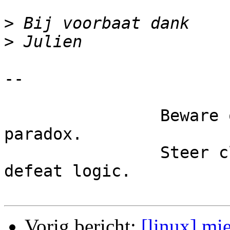
>
>
-- 

		Beware of logic, for it leads to 
paradox. 

		Steer clear of paradoxes, for they 
defeat logic. 

Vorig bericht:
[linux] mi