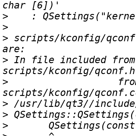
>
>
>
 scripts/kconfig/qconf
>
 In file included from 
>
                   from
>
>
>