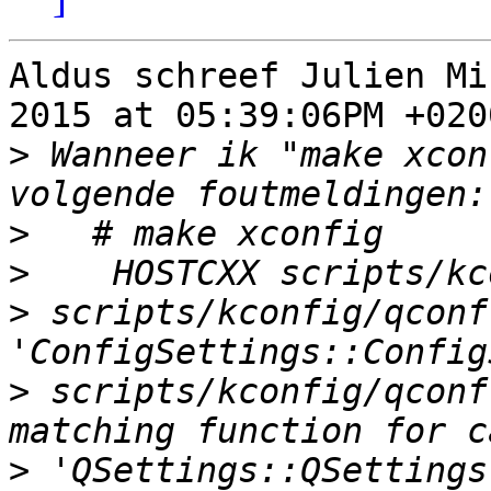
Aldus schreef Julien Mi
2015 at 05:39:06PM +0200
>
 Wanneer ik "make xcon
>
>
>
 scripts/kconfig/qconf
>
 scripts/kconfig/qconf
>
 'QSettings::QSettings