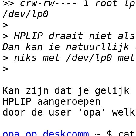
>>
 crw-rw---- 1 root lp
>
>
 HPLIP draait niet als
>
>
Kan zijn dat je gelijk 
HPLIP aangeroepen

door de user 'opa' welk
opa op deskcomm
 ~ $ cat