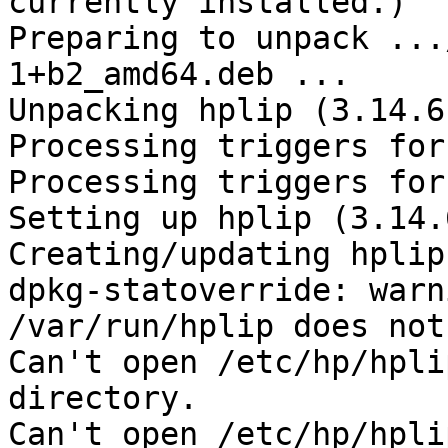
currently installed.)

Preparing to unpack ...
1+b2_amd64.deb ...

Unpacking hplip (3.14.6
Processing triggers for
Processing triggers for
Setting up hplip (3.14.
Creating/updating hplip
dpkg-statoverride: warn
/var/run/hplip does not
Can't open /etc/hp/hpli
directory.

Can't open /etc/hp/hpli