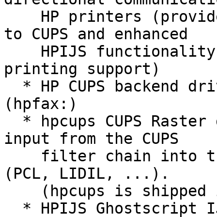
    HP printers (provides printer status feedback 
to CUPS and enhanced

    HPIJS functionality such as 4-side full-bleed 
printing support)

  * HP CUPS backend driver for sending faxes 
(hpfax:)

  * hpcups CUPS Raster driver to turn rasterized 
input from the CUPS

    filter chain into the printer's native format 
(PCL, LIDIL, ...).

    (hpcups is shipped in a separate package)

  * HPIJS Ghostscript IJS driver to rasterize 