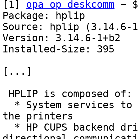
[1] 
opa op deskcomm
 ~ $
Package: hplip

Source: hplip (3.14.6-1)
Version: 3.14.6-1+b2

Installed-Size: 395

[...]

 HPLIP is composed of:

  * System services to handle communications with 
the printers

  * HP CUPS backend driver (hp:) with bi-
directional communicati