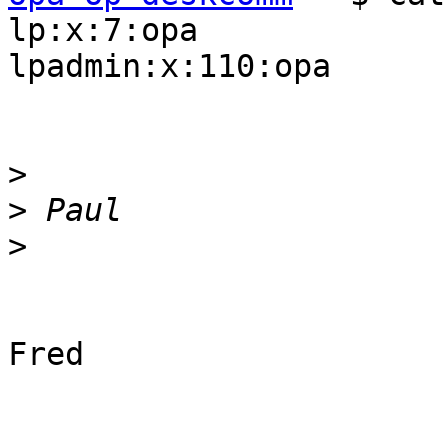
lp:x:7:opa

lpadmin:x:110:opa

>
>
>
Fred
