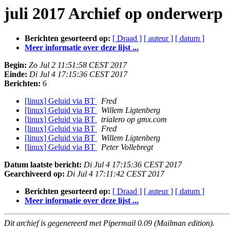
juli 2017 Archief op onderwerp
Berichten gesorteerd op:
[ Draad ]
[ auteur ]
[ datum ]
Meer informatie over deze lijst ...
Begin:
Zo Jul 2 11:51:58 CEST 2017
Einde:
Di Jul 4 17:15:36 CEST 2017
Berichten:
6
[linux] Geluid via BT
Fred
[linux] Geluid via BT
Willem Ligtenberg
[linux] Geluid via BT
trialero op gmx.com
[linux] Geluid via BT
Fred
[linux] Geluid via BT
Willem Ligtenberg
[linux] Geluid via BT
Peter Vollebregt
Datum laatste bericht:
Di Jul 4 17:15:36 CEST 2017
Gearchiveerd op:
Di Jul 4 17:11:42 CEST 2017
Berichten gesorteerd op:
[ Draad ]
[ auteur ]
[ datum ]
Meer informatie over deze lijst ...
Dit archief is gegenereerd met Pipermail 0.09 (Mailman edition).