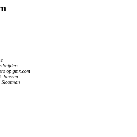
um
ne
 Snijders
lero op gmx.com
k Janssen
 Slootman