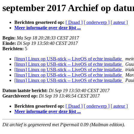
september 2017 Archief op dat
Berichten gesorteerd op:
[ Draad ]
[ onderwerp ]
[ auteur ]
Meer informatie over deze lijst ...
Begin:
Ma Sep 18 20:28:33 CEST 2017
Einde:
Di Sep 19 13:50:40 CEST 2017
Berichten:
5
[linux] Linux op USB-stick -- LiveOS of echte installatie
mei
[linux] Linux op USB-stick -- LiveOS of echte installatie
Guus
[linux] Linux op USB-stick -- LiveOS of echte installatie
tria
[linux] Linux op USB-stick -- LiveOS of echte installatie
Mar
[linux] Linux op USB-stick -- LiveOS of echte installatie
Paul
Datum laatste bericht:
Di Sep 19 13:50:40 CEST 2017
Gearchiveerd op:
Di Sep 19 13:46:54 CEST 2017
Berichten gesorteerd op:
[ Draad ]
[ onderwerp ]
[ auteur ]
Meer informatie over deze lijst ...
Dit archief is gegenereerd met Pipermail 0.09 (Mailman edition).