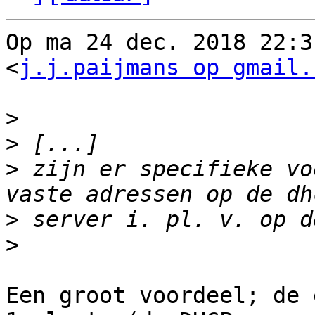
Op ma 24 dec. 2018 22:3
<
j.j.paijmans op gmail.
>
>
>
 zijn er specifieke vo
>
>
Een groot voordeel; de 