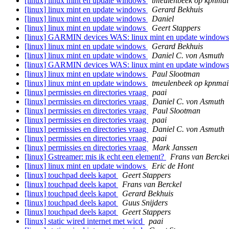
[linux] linux mint en update windows
tmeulenbeek op kpnmail
[linux] linux mint en update windows
Gerard Bekhuis
[linux] linux mint en update windows
Daniel
[linux] linux mint en update windows
Geert Stappers
[linux] GARMIN devices WAS: linux mint en update window
[linux] linux mint en update windows
Gerard Bekhuis
[linux] linux mint en update windows
Daniel C. von Asmuth
[linux] GARMIN devices WAS: linux mint en update window
[linux] linux mint en update windows
Paul Slootman
[linux] linux mint en update windows
tmeulenbeek op kpnmail
[linux] permissies en directories vraag
paai
[linux] permissies en directories vraag
Daniel C. von Asmuth
[linux] permissies en directories vraag
Paul Slootman
[linux] permissies en directories vraag
paai
[linux] permissies en directories vraag
Daniel C. von Asmuth
[linux] permissies en directories vraag
paai
[linux] permissies en directories vraag
Mark Janssen
[linux] Gstreamer: mis ik echt een element?
Frans van Bercke
[linux] linux mint en update windows
Eric de Hont
[linux] touchpad deels kapot
Geert Stappers
[linux] touchpad deels kapot
Frans van Berckel
[linux] touchpad deels kapot
Gerard Bekhuis
[linux] touchpad deels kapot
Guus Snijders
[linux] touchpad deels kapot
Geert Stappers
[linux] static wired internet met wicd
paai