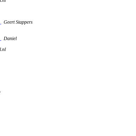
.nl
s
Geert Stappers
s
Daniel
.nl
l