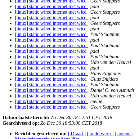
[linux] static wired internet met wicd
Geert Stappers
[linux] static wired internet met wicd
paai
[linux] static wired internet met wicd
Geert Stappers
[linux] static wired internet met wicd
paai
[linux] static wired internet met wicd
Geert Stappers
[linux] static wired internet met wicd
paai
[linux] static wired internet met wicd
Paul Slootman
[linux] static wired internet met wicd
paai
[linux] static wired internet met wicd
Paul Slootman
[linux] static wired internet met wicd
paai
[linux] static wired internet met wicd
Paul Slootman
[linux] static wired internet met wicd
Udo van den Heuvel
[linux] static wired internet met wicd
paai
[linux] static wired internet met wicd
Hans Paijmans
[linux] static wired internet met wicd
Guus Snijders
[linux] static wired internet met wicd
Paul Slootman
[linux] static wired internet met wicd
Daniel C. von Asmuth
[linux] static wired internet met wicd
Udo van den Heuvel
[linux] static wired internet met wicd
meine
[linux] static wired internet met wicd
Geert Stappers
Datum laatste bericht:
Zo Dec 30 18:52:51 CET 2018
Gearchiveerd op:
Zo Dec 30 18:53:00 CET 2018
Berichten gesorteerd op:
[ Draad ]
[ onderwerp ]
[ auteur ]