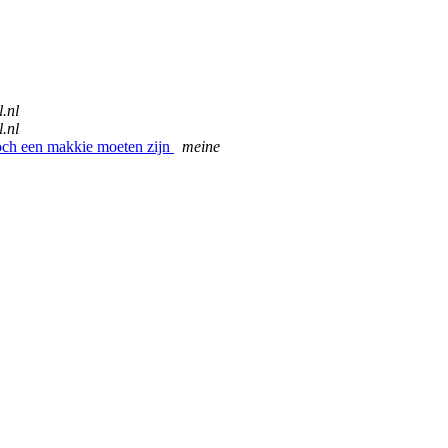
.nl
.nl
toch een makkie moeten zijn
meine