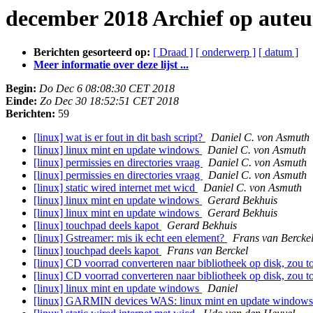
december 2018 Archief op auteu
Berichten gesorteerd op:
[ Draad ]
[ onderwerp ]
[ datum ]
Meer informatie over deze lijst ...
Begin:
Do Dec 6 08:08:30 CET 2018
Einde:
Zo Dec 30 18:52:51 CET 2018
Berichten:
59
[linux] wat is er fout in dit bash script?
Daniel C. von Asmuth
[linux] linux mint en update windows
Daniel C. von Asmuth
[linux] permissies en directories vraag
Daniel C. von Asmuth
[linux] permissies en directories vraag
Daniel C. von Asmuth
[linux] static wired internet met wicd
Daniel C. von Asmuth
[linux] linux mint en update windows
Gerard Bekhuis
[linux] linux mint en update windows
Gerard Bekhuis
[linux] touchpad deels kapot
Gerard Bekhuis
[linux] Gstreamer: mis ik echt een element?
Frans van Bercke
[linux] touchpad deels kapot
Frans van Berckel
[linux] CD voorrad converteren naar bibliotheek op disk, zou 
[linux] CD voorrad converteren naar bibliotheek op disk, zou 
[linux] linux mint en update windows
Daniel
[linux] GARMIN devices WAS: linux mint en update window