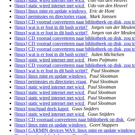
[linux] static wired internet met wicd
Udo van den Heuvel
[linux] static wired internet met wicd
Udo van den Heuvel
[linux] linux mint en update windows
Eric de Hont
[linux] permissies en directories vraag
Mark Janssen
[linux] CD voorrad converteren naar bibliotheek op disk, zou 
[linux] wat is er fout in dit bash script?
Jorgen van der Meulen
[linux] wat is er fout in dit bash script?
Jorgen van der Meulen
[linux] CD voorrad converteren naar bibliotheek op disk, zou 
[linux] CD voorrad converteren naar bibliotheek op disk, zou 
[linux] CD voorrad converteren naar bibliotheek op disk, zou 
[linux] wat is er fout in dit bash script?
Julien Michielsen
[linux] static wired internet met wicd
Hans Paijmans
[linux] CD voorrad converteren naar bibliotheek op disk, zou 
[linux] wat is er fout in dit bash script?
Paul Slootman
[linux] linux mint en update windows
Paul Slootman
[linux] permissies en directories vraag
Paul Slootman
[linux] static wired internet met wicd
Paul Slootman
[linux] static wired internet met wicd
Paul Slootman
[linux] static wired internet met wicd
Paul Slootman
[linux] static wired internet met wicd
Paul Slootman
[linux] touchpad deels kapot
Guus Snijders
[linux] static wired internet met wicd
Guus Snijders
[linux] CD voorraad converteren naar bibliotheek op disk
Gee
[linux] linux mint en update windows
Geert Stappers
[linux] GARMIN devices WAS: linux mint en update window