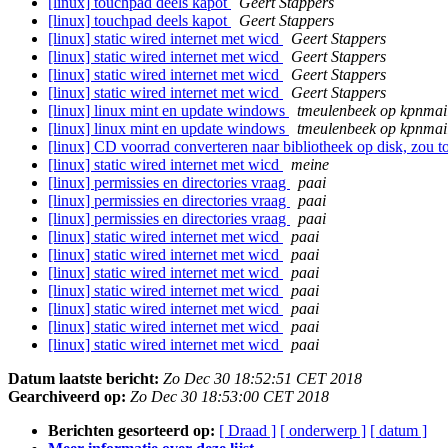
[linux] touchpad deels kapot
Geert Stappers
[linux] touchpad deels kapot
Geert Stappers
[linux] static wired internet met wicd
Geert Stappers
[linux] static wired internet met wicd
Geert Stappers
[linux] static wired internet met wicd
Geert Stappers
[linux] static wired internet met wicd
Geert Stappers
[linux] linux mint en update windows
tmeulenbeek op kpnmail
[linux] linux mint en update windows
tmeulenbeek op kpnmail
[linux] CD voorrad converteren naar bibliotheek op disk, zou 
[linux] static wired internet met wicd
meine
[linux] permissies en directories vraag
paai
[linux] permissies en directories vraag
paai
[linux] permissies en directories vraag
paai
[linux] static wired internet met wicd
paai
[linux] static wired internet met wicd
paai
[linux] static wired internet met wicd
paai
[linux] static wired internet met wicd
paai
[linux] static wired internet met wicd
paai
[linux] static wired internet met wicd
paai
[linux] static wired internet met wicd
paai
Datum laatste bericht:
Zo Dec 30 18:52:51 CET 2018
Gearchiveerd op:
Zo Dec 30 18:53:00 CET 2018
Berichten gesorteerd op:
[ Draad ]
[ onderwerp ]
[ datum ]