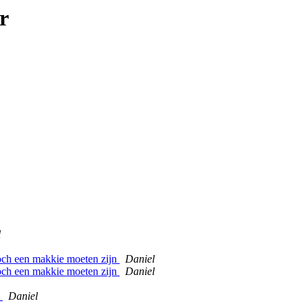
r
l
toch een makkie moeten zijn
Daniel
toch een makkie moeten zijn
Daniel
s
Daniel