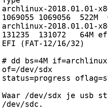
Type

archlinux-2018.01.01-x8
1069055 1069056  522M  0
archlinux-2018.01.01-x86
131235  131072   64M ef

EFI (FAT-12/16/32)

# dd bs=4M if=archlinux
of=/dev/sdx

status=progress oflag=sy
Waar /dev/sdx je usb st
/dev/sdc.
