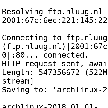
Resolving ftp.nluug.nl 
2001:67c:6ec:221:145:22
Connecting to ftp.nluug.
(ftp.nluug.nl)|2001:67c
0|:80... connected.

HTTP request sent, awai
Length: 547356672 (522M
stream]

Saving to: ‘archlinux-2
archlinux-2018.01.01-
