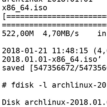
x86_64.iso             
[======================
=======================
522,00M  4,70MB/s    in
2018-01-21 11:48:15 (4,
2018.01.01-x86_64.iso’

saved [547356672/5473566
# fdisk -l archlinux-20
Disk archlinux-2018.01.