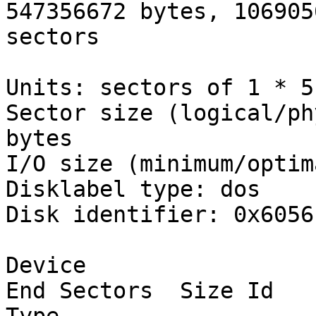
547356672 bytes, 1069056
sectors

Units: sectors of 1 * 5
Sector size (logical/ph
bytes

I/O size (minimum/optim
Disklabel type: dos

Disk identifier: 0x6056b
Device                   
End Sectors  Size Id
