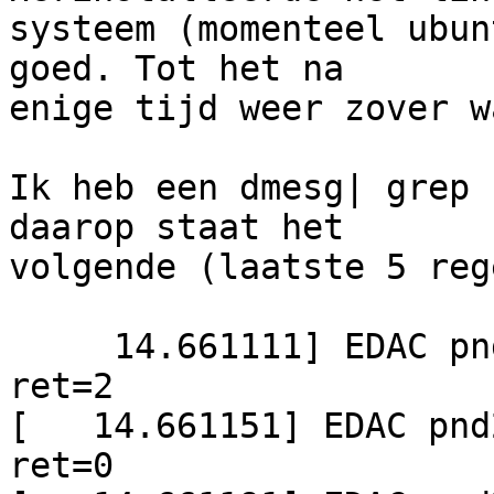
systeem (momenteel ubun
goed. Tot het na

enige tijd weer zover wa
Ik heb een dmesg| grep 
daarop staat het

volgende (laatste 5 reg
     14.661111] EDAC pnd2: d_cr_drp0=000000000 
ret=2

[   14.661151] EDAC pnd
ret=0
