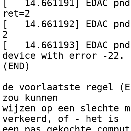
[   14.661191] EDAC pnd
ret=2

[   14.661192] EDAC pnd
2

[   14.661193] EDAC pnd
device with error -22.

(END)

de voorlaatste regel (E
zou kunnen

wijzen op een slechte m
verkeerd, of - het is

een pas gekochte comput