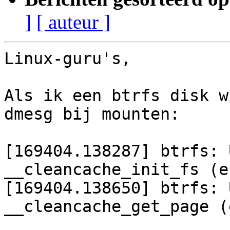
]
[ auteur ]
Linux-guru's,

Als ik een btrfs disk w
dmesg bij mounten:

[169404.138287] btrfs: 
__cleancache_init_fs (e
[169404.138650] btrfs: 
__cleancache_get_page (