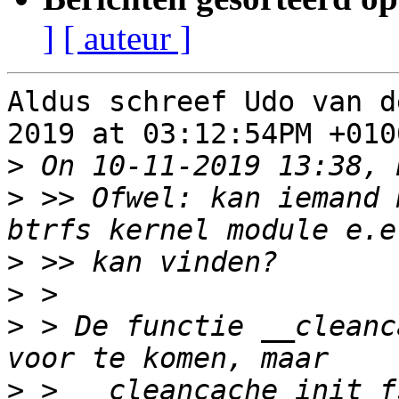
]
[ auteur ]
Aldus schreef Udo van d
2019 at 03:12:54PM +0100
>
>
 >> Ofwel: kan iemand 
>
>
>
 > De functie __cleanc
>
 > __cleancache_init_f