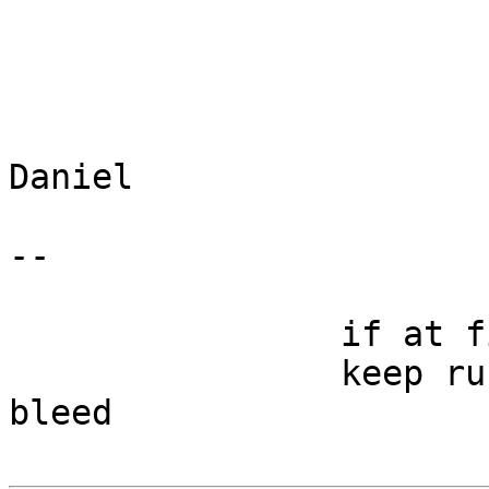
Daniel 

-- 

		if at first you don't succeed

		keep rubbing till your fingers 
bleed
