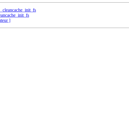
_cleancache_init_fs
eancache_init_fs
uteur ]