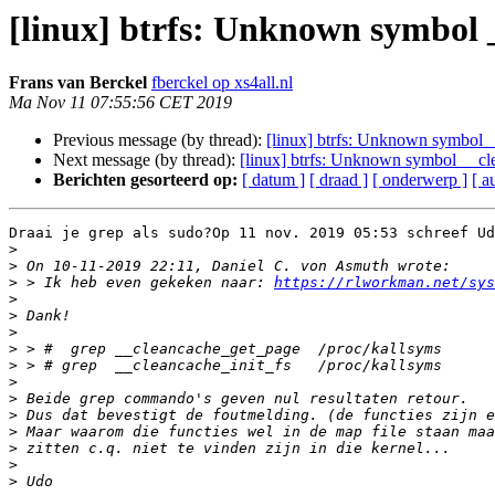
[linux] btrfs: Unknown symbol 
Frans van Berckel
fberckel op xs4all.nl
Ma Nov 11 07:55:56 CET 2019
Previous message (by thread):
[linux] btrfs: Unknown symbol _
Next message (by thread):
[linux] btrfs: Unknown symbol __cl
Berichten gesorteerd op:
[ datum ]
[ draad ]
[ onderwerp ]
[ a
Draai je grep als sudo?Op 11 nov. 2019 05:53 schreef Ud
>
>
>
 > Ik heb even gekeken naar: 
https://rlworkman.net/sys
>
>
>
>
>
>
>
>
>
>
>
>