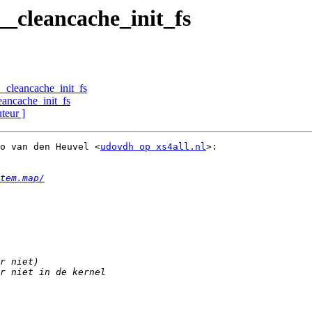
__cleancache_init_fs
_cleancache_init_fs
eancache_init_fs
uteur ]
o van den Heuvel <
udovdh op xs4all.nl
>:

tem.map/