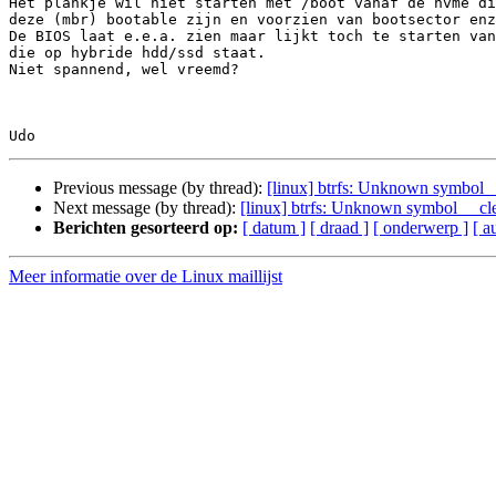
Het plankje wil niet starten met /boot vanaf de nvme di
deze (mbr) bootable zijn en voorzien van bootsector enz
De BIOS laat e.e.a. zien maar lijkt toch te starten van
die op hybride hdd/ssd staat.

Niet spannend, wel vreemd?

Previous message (by thread):
[linux] btrfs: Unknown symbol _
Next message (by thread):
[linux] btrfs: Unknown symbol __cl
Berichten gesorteerd op:
[ datum ]
[ draad ]
[ onderwerp ]
[ a
Meer informatie over de Linux maillijst