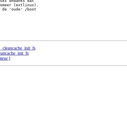
sks ondanks dat

omeer (extlinux).

 de 'oude' /boot

_cleancache_init_fs
eancache_init_fs
uteur ]