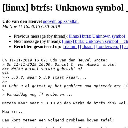
[linux] btrfs: Unknown symbol 
Udo van den Heuvel
udovdh op xs4all.nl
Ma Nov 11 16:50:15 CET 2019
Previous message (by thread):
[linux] btrfs: Unknown symbol _
Next message (by thread):
[linux] btrfs: Unknown symbol __cl
Berichten gesorteerd op:
[ datum ]
[ draad ]
[ onderwerp ]
[ a
On 11-11-2019 16:07, Udo van den Heuvel wrote:

>
>>>
>>>
>>>
>>
>>
>
>
Meteen maar naar 5.3.10 en dan werkt de btrfs disk wel.

Maarrrr...

Dan komt meteen een volgend probleem boven tafel:
