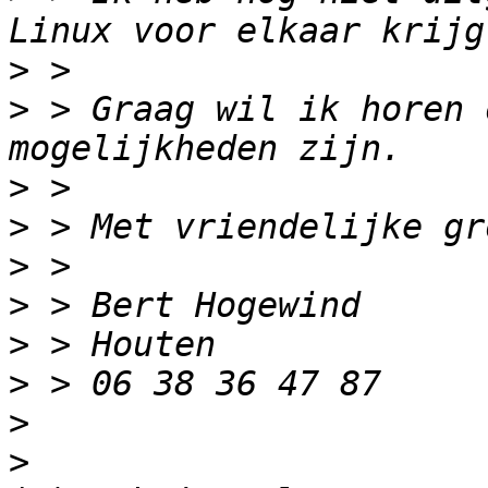
>
>
 > Graag wil ik horen 
>
>
>
>
>
>
>
>