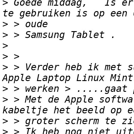
>
 Goede middag,   Is er
>
>
>
>
>
 > Verder heb ik met s
>
>
 > Met de Apple softwa
>
>
 > Ik heb nog niet uit