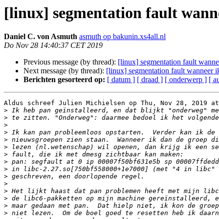
[linux] segmentation fault wann
Daniel C. von Asmuth
asmuth op bakunin.xs4all.nl
Do Nov 28 14:40:37 CET 2019
Previous message (by thread):
[linux] segmentation fault wanne
Next message (by thread):
[linux] segmentation fault wanneer 
Berichten gesorteerd op:
[ datum ]
[ draad ]
[ onderwerp ]
[ a
Aldus schreef Julien Michielsen op Thu, Nov 28, 2019 at
>
>
>
>
>
>
>
>
>
>
>
>
>
>
>