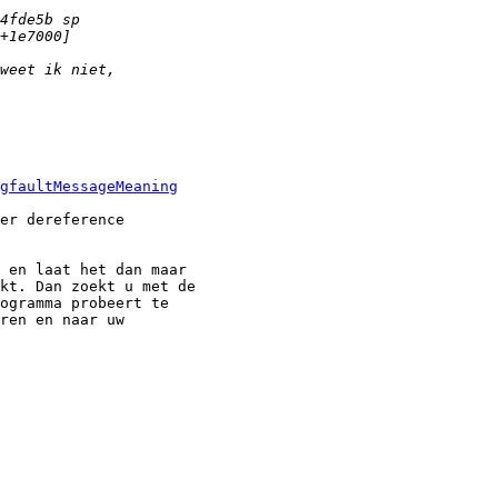
egfaultMessageMeaning
er dereference 

 en laat het dan maar

kt. Dan zoekt u met de 

ogramma probeert te

ren en naar uw
