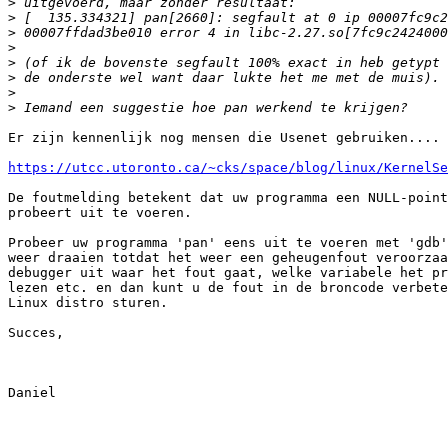
>
>
>
>
>
>
>
>
Er zijn kennenlijk nog mensen die Usenet gebruiken....

https://utcc.utoronto.ca/~cks/space/blog/linux/KernelS
De foutmelding betekent dat uw programma een NULL-point
probeert uit te voeren.

Probeer uw programma 'pan' eens uit te voeren met 'gdb'
weer draaien totdat het weer een geheugenfout veroorzaa
debugger uit waar het fout gaat, welke variabele het pr
lezen etc. en dan kunt u de fout in de broncode verbete
Linux distro sturen.

Succes,

Daniel 
