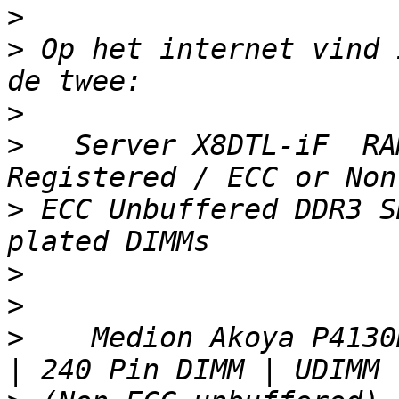
>
>
 Op het internet vind 
>
>
   Server X8DTL-iF  RA
>
 ECC Unbuffered DDR3 S
>
>
>
    Medion Akoya P4130