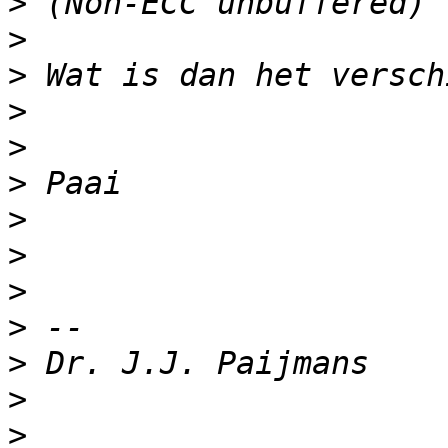
>
>
>
>
>
>
>
>
>
>
>
>
>