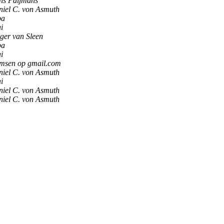
ns Paijmans
iel C. von Asmuth
pa
i
ger van Sleen
pa
i
rmsen op gmail.com
iel C. von Asmuth
i
iel C. von Asmuth
iel C. von Asmuth