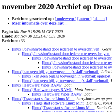
november 2020 Archief op Draa
Berichten gesorteerd op:
[ onderwerp ]
[ auteur ]
[ datum ]
Meer informatie over deze lijst ...
Begin:
Ma Nov 9 18:29:15 CET 2020
Einde:
Ma Nov 30 22:21:43 CET 2020
Berichten:
33
[linux] /dev/shm/bestand door iedereen te overschrijven
Geert
[linux] /dev/shm/bestand door iedereen te overschrijven
[linux] /dev/shm/bestand door iedereen te oversch
[linux] /dev/shm/bestand door iedereen te o
[linux] /dev/shm/bestand door iedereen te o
[linux] kan geen bijlage toevoegen in (xs4all) webmail
Julien
[linux] kan geen bijlage toevoegen in webmail: opgelost
[linux] kan geen bijlage toevoegen in (xs4all) webmail
[linux] Hardware: types RAM?
paai
[linux] Hardware: types RAM?
Mark Janssen
[linux] Hardware: types RAM?
paai
[linux] Trage start software Linux Mint
harry.harmsen op gma
[linux] Trage start software Linux Mint
Daniel C. von 
[linux] Trage start software Linux Mint
Daniel C