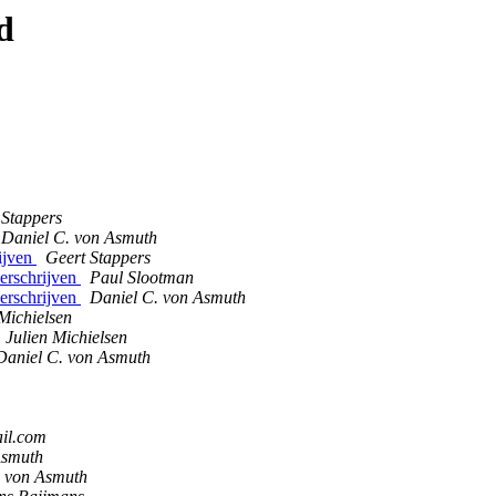
d
 Stappers
Daniel C. von Asmuth
rijven
Geert Stappers
verschrijven
Paul Slootman
verschrijven
Daniel C. von Asmuth
 Michielsen
Julien Michielsen
Daniel C. von Asmuth
il.com
Asmuth
. von Asmuth