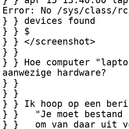
} } apr 15 13:40:00 lap
Error: No /sys/class/rc/
} } devices found

} } $ 

} } </screenshot>

} } 

} } Hoe computer "lapto
aanwezige hardware?

} } 

} } 

} } Ik hoop op een beri
} }   "Je moet bestand 
} }   om van daar uit v