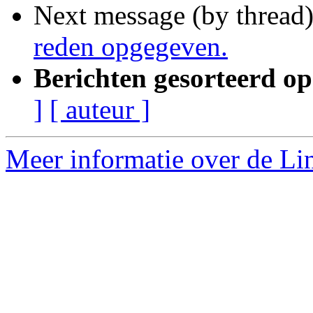
Next message (by thread
reden opgegeven.
Berichten gesorteerd op
]
[ auteur ]
Meer informatie over de Lin