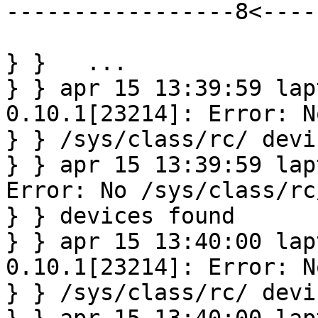
-----------------8<----
} }   ...

} } apr 15 13:39:59 lap
0.10.1[23214]: Error: No
} } /sys/class/rc/ devi
} } apr 15 13:39:59 lap
Error: No /sys/class/rc/
} } devices found

} } apr 15 13:40:00 lap
0.10.1[23214]: Error: No
} } /sys/class/rc/ devi