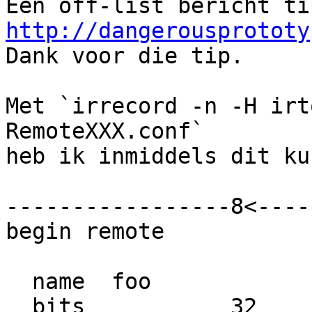
http://dangerousprototy

Dank voor die tip.

Met `irrecord -n -H irt
RemoteXXX.conf`

heb ik inmiddels dit ku
-----------------8<----
begin remote

  name  foo

  bits           32
