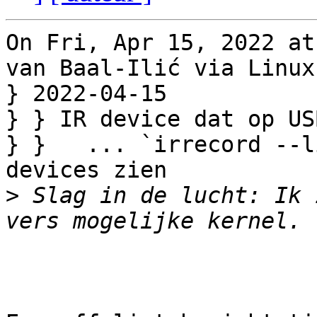
On Fri, Apr 15, 2022 at
van Baal-Ilić via Linux
} 2022-04-15

} } IR device dat op US
} }   ... `irrecord --l
devices zien

>
 Slag in de lucht: Ik 