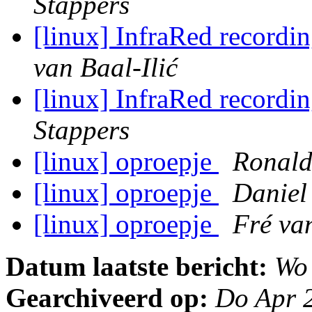
Stappers
[linux] InfraRed recordi
van Baal-Ilić
[linux] InfraRed recordi
Stappers
[linux] oproepje
Ronald
[linux] oproepje
Daniel
[linux] oproepje
Fré va
Datum laatste bericht:
Wo
Gearchiveerd op:
Do Apr 