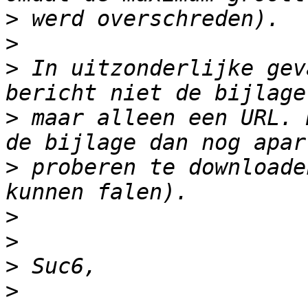
>
>
>
 In uitzonderlijke gev
>
 maar alleen een URL. 
>
 proberen te downloade
>
>
>
>