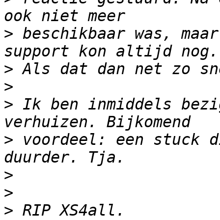
>
 beschikbaar was, maar
>
>
>
 Ik ben inmiddels bezi
>
 voordeel: een stuck d
>
>
>