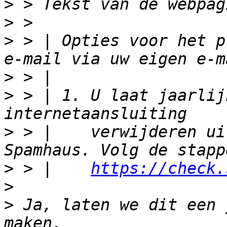
>
>
>
 > | Opties voor het p
>
>
 > | 1. U laat jaarlij
>
 > |    verwijderen ui
>
 > |    
https://check.
>
>
 Ja, laten we dit een 