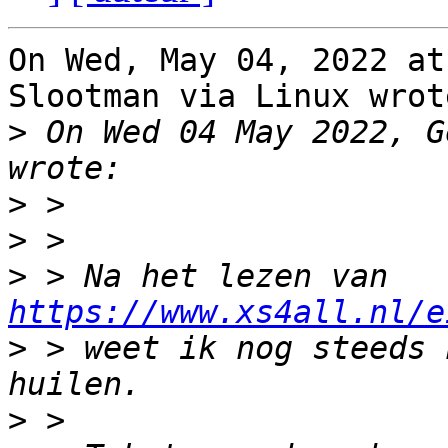
On Wed, May 04, 2022 at
Slootman via Linux wrote
>
 On Wed 04 May 2022, G
>
>
>
 > Na het lezen van 
https://www.xs4all.nl/e
>
 > weet ik nog steeds 
>