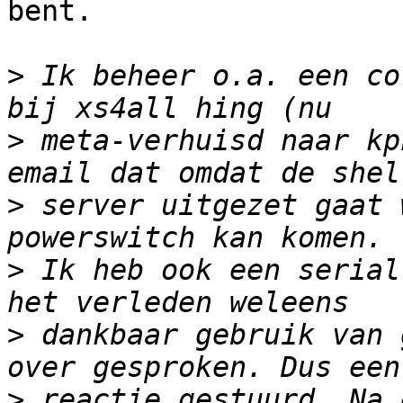
bent.

>
 Ik beheer o.a. een co
>
 meta-verhuisd naar kp
>
 server uitgezet gaat 
>
 Ik heb ook een serial
>
 dankbaar gebruik van 
>
 reactie gestuurd. Na 