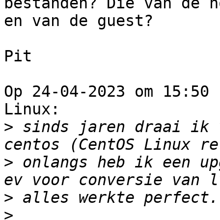
bestanden? Die van de ho
en van de guest?

Pit

Op 24-04-2023 om 15:50 
Linux:

>
 sinds jaren draai ik 
>
 onlangs heb ik een up
>
>