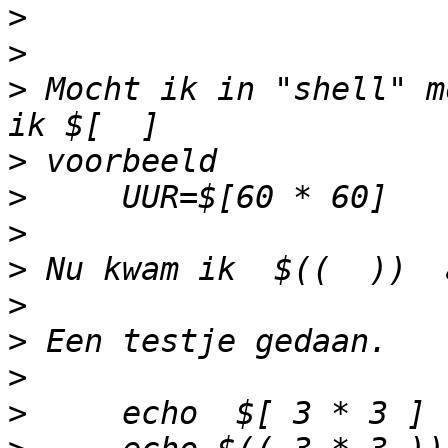
>
>
>
 Mocht ik in "shell" m
>
>
>
>
>
>
>
>