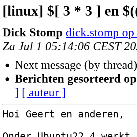
[linux] $[ 3 * 3 ] en $(
Dick Stomp
dick.stomp op 
Za Jul 1 05:14:06 CEST 2
Next message (by thread
Berichten gesorteerd op
]
[ auteur ]
Hoi Geert en anderen,

Onder Ubuntu22.4 werkt 