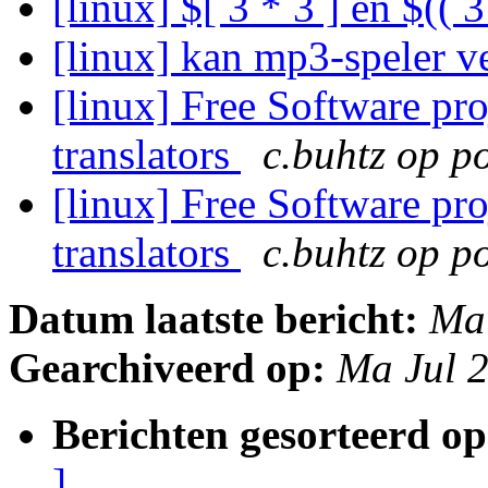
[linux] $[ 3 * 3 ] en $(( 3
[linux] kan mp3-speler v
[linux] Free Software pro
translators
c.buhtz op po
[linux] Free Software pro
translators
c.buhtz op po
Datum laatste bericht:
Ma
Gearchiveerd op:
Ma Jul 
Berichten gesorteerd op
]