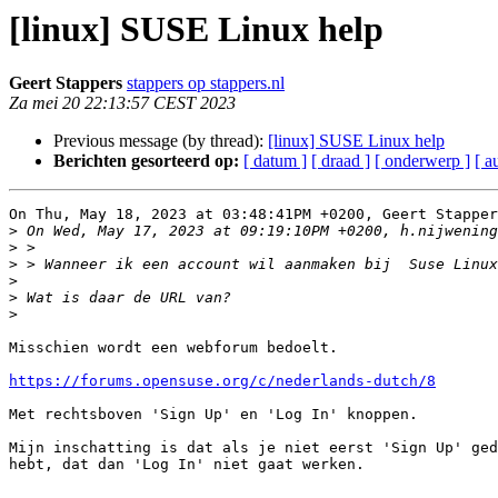
[linux] SUSE Linux help
Geert Stappers
stappers op stappers.nl
Za mei 20 22:13:57 CEST 2023
Previous message (by thread):
[linux] SUSE Linux help
Berichten gesorteerd op:
[ datum ]
[ draad ]
[ onderwerp ]
[ a
On Thu, May 18, 2023 at 03:48:41PM +0200, Geert Stapper
>
>
>
>
>
>
Misschien wordt een webforum bedoelt.

https://forums.opensuse.org/c/nederlands-dutch/8
Met rechtsboven 'Sign Up' en 'Log In' knoppen.

Mijn inschatting is dat als je niet eerst 'Sign Up' ged
hebt, dat dan 'Log In' niet gaat werken.
