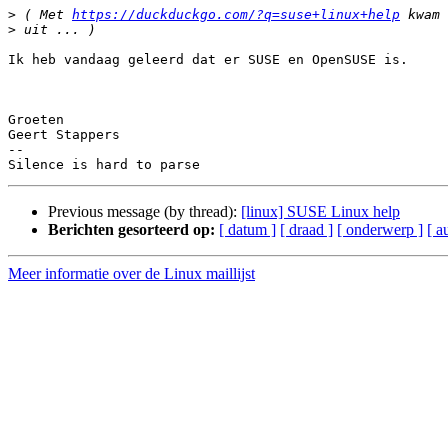
>
 ( Met 
https://duckduckgo.com/?q=suse+linux+help
>
Ik heb vandaag geleerd dat er SUSE en OpenSUSE is.

Groeten

Geert Stappers

-- 

Previous message (by thread):
[linux] SUSE Linux help
Berichten gesorteerd op:
[ datum ]
[ draad ]
[ onderwerp ]
[ a
Meer informatie over de Linux maillijst