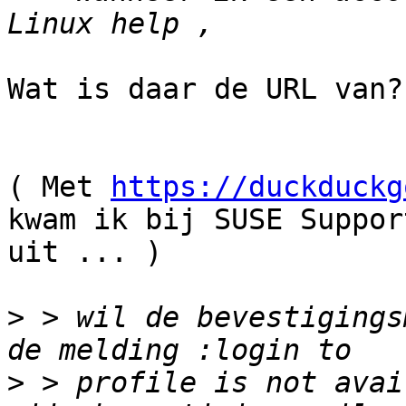
Wat is daar de URL van?

( Met 
https://duckduckg
kwam ik bij SUSE Support
uit ... )

>
 > wil de bevestigings
>
 > profile is not avai