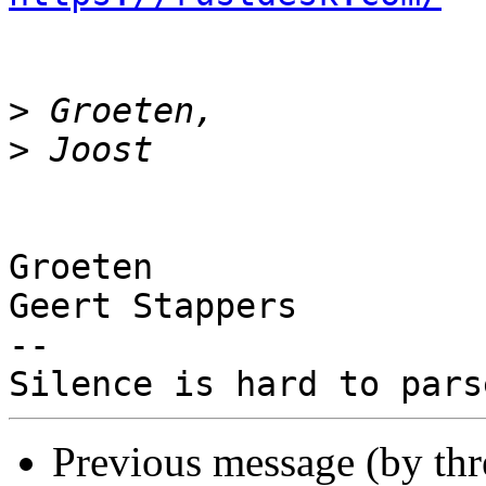
>
>
Groeten

Geert Stappers

-- 

Previous message (by th