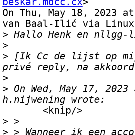
beskar.mdcc.cx
>

On Thu, May 18, 2023 at
van Baal-Ilić via Linux
>
>
>
 [Ik Cc de lijst op mi
>
>
 On Wed, May 17, 2023 
       <knip/>

>
>
 > Wanneer ik een acco