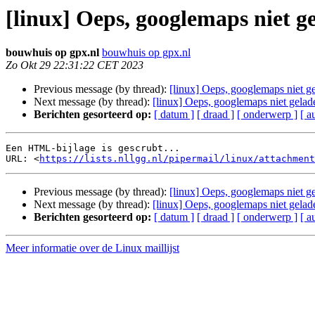
[linux] Oeps, googlemaps niet ge
bouwhuis op gpx.nl
bouwhuis op gpx.nl
Zo Okt 29 22:31:22 CET 2023
Previous message (by thread):
[linux] Oeps, googlemaps niet ge
Next message (by thread):
[linux] Oeps, googlemaps niet gelade
Berichten gesorteerd op:
[ datum ]
[ draad ]
[ onderwerp ]
[ a
Een HTML-bijlage is gescrubt...

URL: <
https://lists.nllgg.nl/pipermail/linux/attachment
Previous message (by thread):
[linux] Oeps, googlemaps niet ge
Next message (by thread):
[linux] Oeps, googlemaps niet gelade
Berichten gesorteerd op:
[ datum ]
[ draad ]
[ onderwerp ]
[ a
Meer informatie over de Linux maillijst