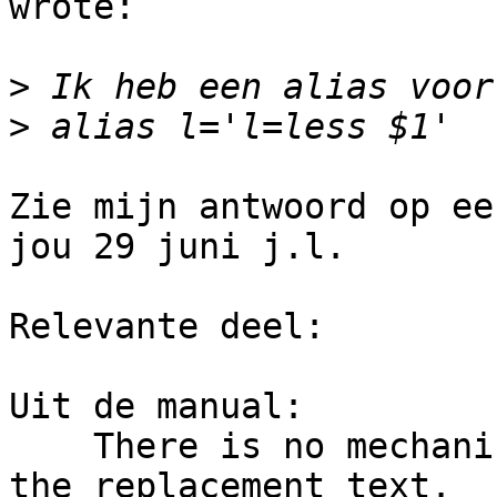
wrote:

>
>
Zie mijn antwoord op ee
jou 29 juni j.l.

Relevante deel:

Uit de manual:

    There is no mechanism for using arguments in 
the replacement text.
