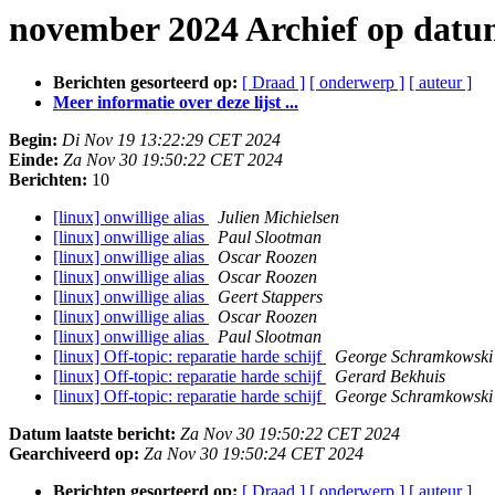
november 2024 Archief op dat
Berichten gesorteerd op:
[ Draad ]
[ onderwerp ]
[ auteur ]
Meer informatie over deze lijst ...
Begin:
Di Nov 19 13:22:29 CET 2024
Einde:
Za Nov 30 19:50:22 CET 2024
Berichten:
10
[linux] onwillige alias
Julien Michielsen
[linux] onwillige alias
Paul Slootman
[linux] onwillige alias
Oscar Roozen
[linux] onwillige alias
Oscar Roozen
[linux] onwillige alias
Geert Stappers
[linux] onwillige alias
Oscar Roozen
[linux] onwillige alias
Paul Slootman
[linux] Off-topic: reparatie harde schijf
George Schramkowski
[linux] Off-topic: reparatie harde schijf
Gerard Bekhuis
[linux] Off-topic: reparatie harde schijf
George Schramkowski
Datum laatste bericht:
Za Nov 30 19:50:22 CET 2024
Gearchiveerd op:
Za Nov 30 19:50:24 CET 2024
Berichten gesorteerd op:
[ Draad ]
[ onderwerp ]
[ auteur ]