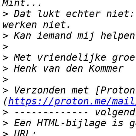
>
 Dat lukt echter niet:
>
>
>
>
>
>
 Verzonden met [Proton
(
https://proton.me/mail
>
>
>
 URL: 