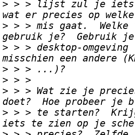
>
 > > lijst zul je iets
>
 > > mis gaat.  Welke 
>
 > > desktop-omgeving 
>
>
>
 > > Wat zie je precie
>
 > > te starten?  Krij
>
 > > precies?  Zelfde 