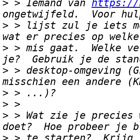
>
 > Iemand van 
https://
>
 > lijst zul je iets m
>
 > mis gaat.  Welke ve
>
 > desktop-omgeving (G
>
>
>
 > Wat zie je precies 
>
 > te starten?  Krijg 