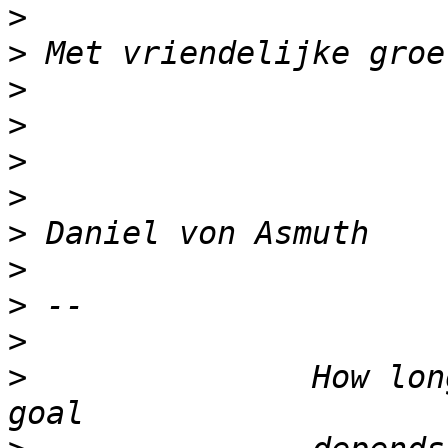
>
>
>
>
>
>
>
>
>
>
>
 		How long it takes to reach your 