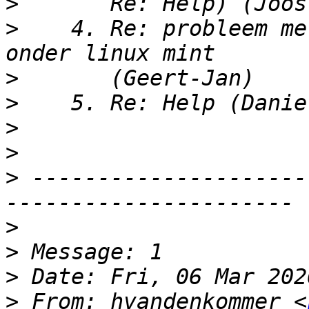
>
>
    4. Re: probleem me
>
>
>
>
>
 ---------------------
>
>
>
>
 From: hvandenkommer <