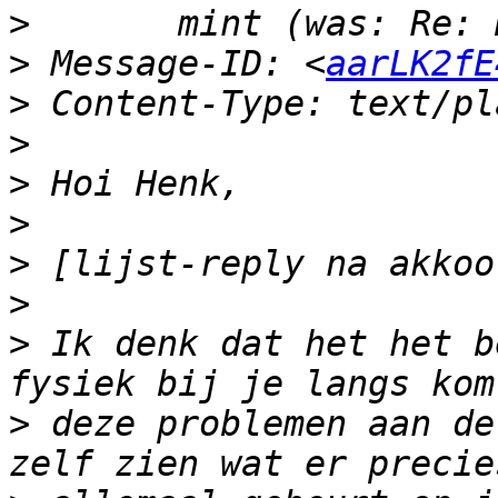
>
>
 Message-ID: <
aarLK2fE
>
>
>
>
>
>
>
 Ik denk dat het het b
>
 deze problemen aan de