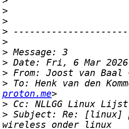
>
>
>
>
>
>
>
>
 From: Joost van Baal 
>
 To: Henk van den Komm
proton.me
>
 Cc: NLLGG Linux Lijst
>
 Subject: Re: [linux] 