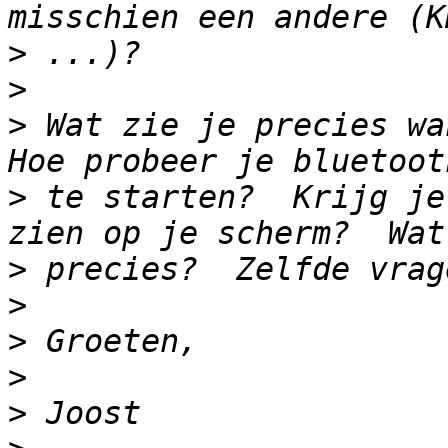
>
>
>
 Wat zie je precies wan
>
 te starten?  Krijg je
>
>
>
>
>