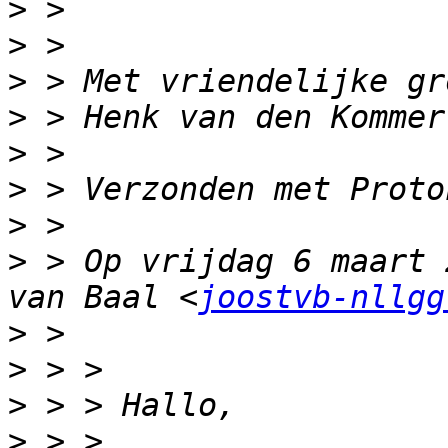
>
>
>
>
>
>
>
>
 > Op vrijdag 6 maart 
van Baal <
joostvb-nllgg
>
>
>
>