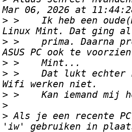
>
 >    Ik heb een oude(
>
 >    prima. Daarna pr
>
>
 >    Dat lukt echter 
>
>
>
 Als je een recente PC