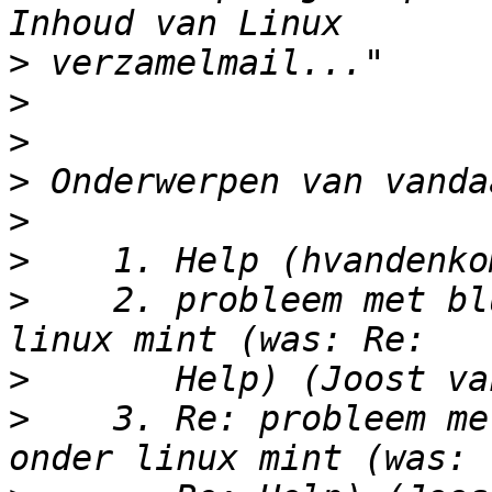
>
>
>
>
>
>
>
    2. probleem met bl
>
>
    3. Re: probleem me