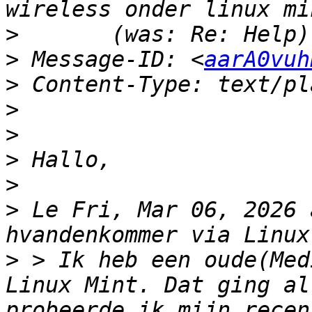
>
>
 Message-ID: <
aarA0vuh
>
>
>
>
>
>
 Le Fri, Mar 06, 2026 
>
 > Ik heb een oude(Med
Linux Mint. Dat ging al
probeerde ik mijn recen