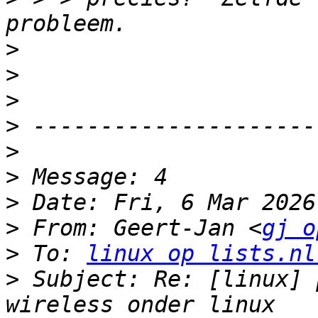
>
>
>
>
>
>
>
>
 From: Geert-Jan <
gj o
>
 To: 
linux op lists.nl
>
 Subject: Re: [linux] 