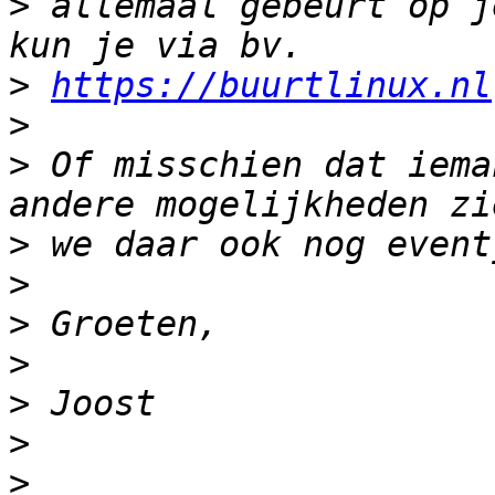
>
 allemaal gebeurt op j
>
https://buurtlinux.nl
>
>
 Of misschien dat iema
>
>
>
>
>
>
>