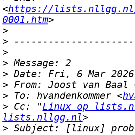
<
https://lists.nllgg.nl
0001.htm
>
>
>
>
>
>
 From: Joost van Baal 
>
 To: hvandenkommer <
hv
>
 Cc: "
Linux op lists.n
lists.nllgg.nl
>
 Subject: [linux] prob