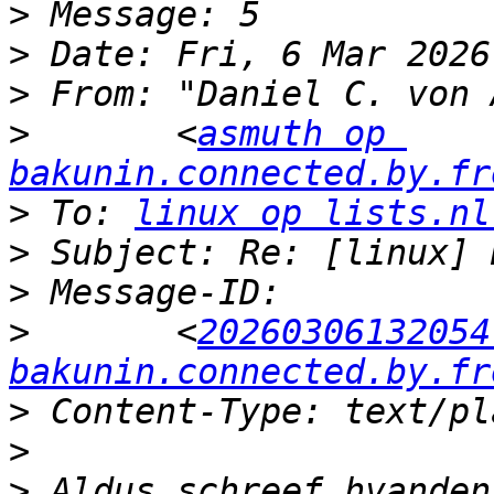
>
>
>
>
 	<
asmuth op 
bakunin.connected.by.fr
>
 To: 
linux op lists.nl
>
>
>
 	<
20260306132054
bakunin.connected.by.fr
>
>
>
 Aldus schreef hvanden