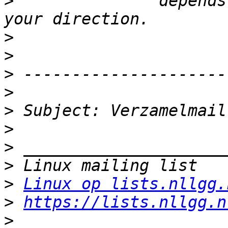
>
 		depends less on your speed than on 
>
>
>
>
>
>
>
>
>
Linux op lists.nllgg.
>
https://lists.nllgg.n
>