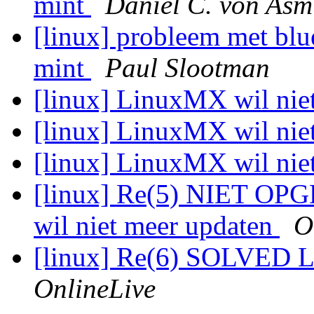
mint
Daniel C. von Asm
[linux] probleem met blu
mint
Paul Slootman
[linux] LinuxMX wil nie
[linux] LinuxMX wil nie
[linux] LinuxMX wil nie
[linux] Re(5) NIET OP
wil niet meer updaten
O
[linux] Re(6) SOLVED L
OnlineLive