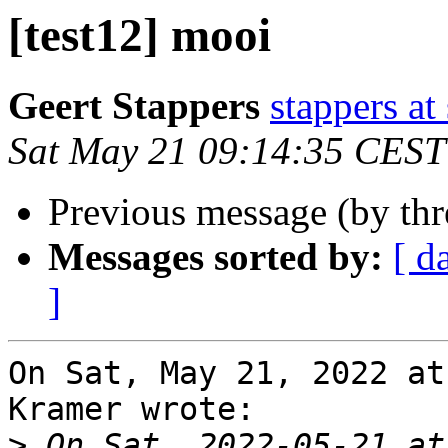
[test12] mooi
Geert Stappers
stappers at
Sat May 21 09:14:35 CEST
Previous message (by th
Messages sorted by:
[ d
]
On Sat, May 21, 2022 at
Kramer wrote:

>
 On Sat, 2022-05-21 at