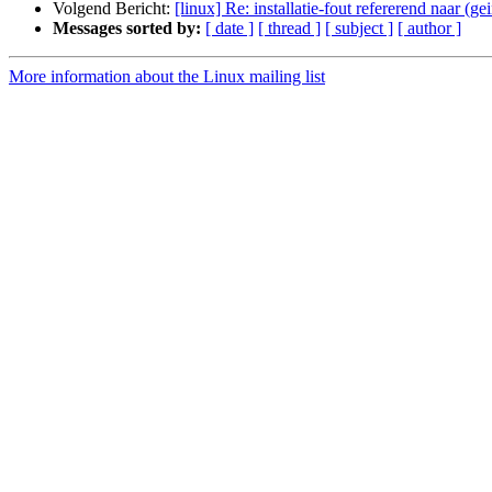
Volgend Bericht:
[linux] Re: installatie-fout refererend naar (g
Messages sorted by:
[ date ]
[ thread ]
[ subject ]
[ author ]
More information about the Linux mailing list