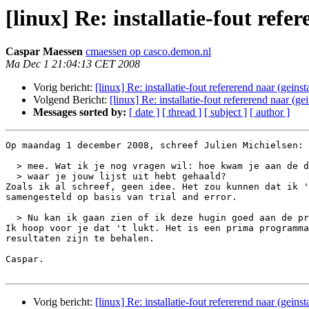
[linux] Re: installatie-fout ref
Caspar Maessen
cmaessen op casco.demon.nl
Ma Dec 1 21:04:13 CET 2008
Vorig bericht:
[linux] Re: installatie-fout refererend naar (gein
Volgend Bericht:
[linux] Re: installatie-fout refererend naar (g
Messages sorted by:
[ date ]
[ thread ]
[ subject ]
[ author ]
Op maandag 1 december 2008, schreef Julien Michielsen:

  > mee. Wat ik je nog vragen wil: hoe kwam je aan de dependencies lijst,

  > waar je jouw lijst uit hebt gehaald?

Zoals ik al schreef, geen idee. Het zou kunnen dat ik '
samengesteld op basis van trial and error.

  > Nu kan ik gaan zien of ik deze hugin goed aan de praat krijg.

Ik hoop voor je dat 't lukt. Het is een prima programma
resultaten zijn te behalen.

Caspar.

Vorig bericht:
[linux] Re: installatie-fout refererend naar (gein