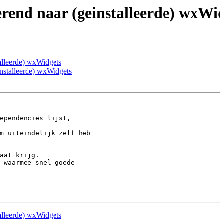
ererend naar (geinstalleerde) wxWi
stalleerde) wxWidgets
einstalleerde) wxWidgets
m uiteindelijk zelf heb 

 waarmee snel goede 

stalleerde) wxWidgets