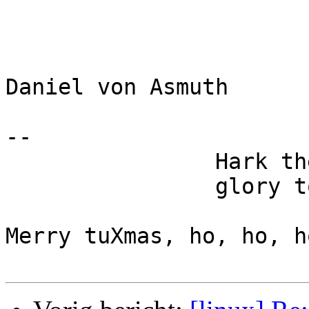
Daniel von Asmuth

-- 

		Hark the herald bloggers rant

		glory to the president.

Merry tuXmas, ho, ho, ho